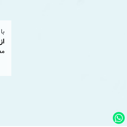
با
از
مط