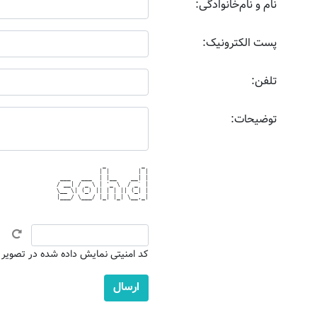
نام و نام‌خانوادگی:
پست الکترونیک:
تلفن:
توضیحات:
             _          _ 

            | |        | |

 ___   ___  | |__    __| |

/ __| / _ \ | '_ \  / _` |

\__ \| (_) || | | || (_| |

|___/ \___/ |_| |_| \__,_|

کد امنیتی نمایش داده شده در تصویر بال