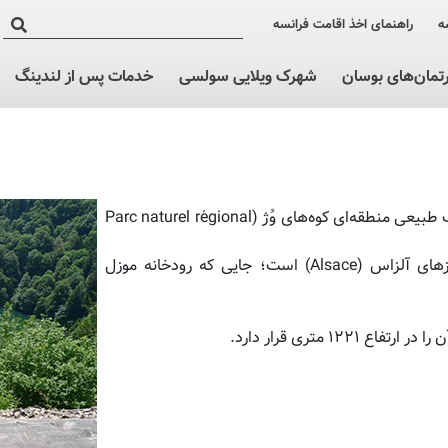
ه
راهنمای اخذ اقامت فرانسه
رتمان‌های بوسان
شهرک ویلایی سولسی
خدمات پس از لندینگ
بوسان (Bussang) یکی از ۱۸۹ شهری است که در محدوده پارک طبیعی منطقه‌ای کوه‌های وُژ (Parc naturel régional
بوسان واقع در گوشه جنوب شرقی لورن (Lorraine)، در مرزهای آلزاس (Alsace) است؛ جایی که رودخانه موزل
۱ متری قرار دارد.